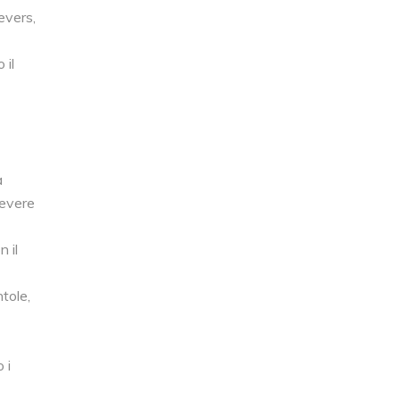
evers,
 il
a
Revere
 il
tole,
 i