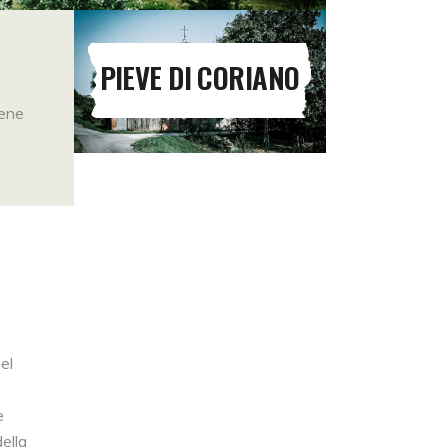
PIEVE DI CORIANO
iene
el
e
ella