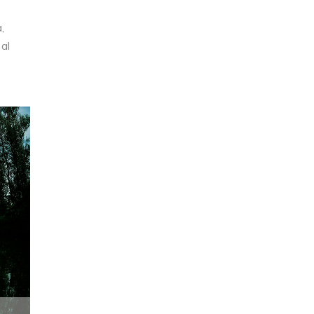
,
 al