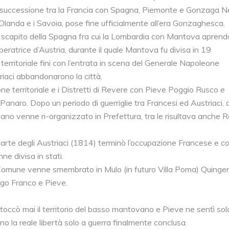
i successione tra la Francia con Spagna, Piemonte e Gonzaga N
ra Olanda e i Savoia, pose fine ufficialmente all’era Gonzaghesca.
 a scapito della Spagna fra cui la Lombardia con Mantova aprendo
eratrice d’Austria, durante il quale Mantova fu divisa in 19
a territoriale fini con l’entrata in scena del Generale Napoleone
iaci abbandonarono la città.
ne territoriale e i Distretti di Revere con Pieve Poggio Rusco e
Panaro. Dopo un periodo di guerriglie tra Francesi ed Austriaci, 
tovano venne ri-organizzato in Prefettura, tra le risultava anche 
rte degli Austriaci (1814) terminò l’occupazione Francese e con
e divisa in stati.
 Comune venne smembrato in Mulo (in futuro Villa Poma) Quingen
rgo Franco e Pieve.
ccò mai il territorio del basso mantovano e Pieve ne sentì solo
o la reale libertà solo a guerra finalmente conclusa.