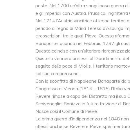
peste. Nel 1700 un’altra sanguinosa guerra d
e gli imperiali con Austria, Prussica, Inghilter
Nel 1714 l’Austria vincitrice ottenne territori
periodo di regno di Maria Teresa d’Asburgo Imp
circoscrizioni tra le quali Pieve. Questa riform
Bonaparte, quando nel Febbraio 1797 gli austr
Questa coincise con un’ulteriore riorganizzazio
Quistello vennero annessi al Dipartimento del 
seguito della pace di Miollis, il territorio man
col suo comprensorio.
Con la sconfitta di Napoleone Bonaparte da pa
Congresso di Vienna (1814 – 1815) l’Italia venn
Revere rimase a capo del Distretto ma il suo
Schivenoglia, Bonizzo in futuro frazione di Bo
Nasce così il Comune di Pieve.
La prima guerra d’indipendenza nel 1848 non to
riflessi anche se Revere e Pieve sperimentaron